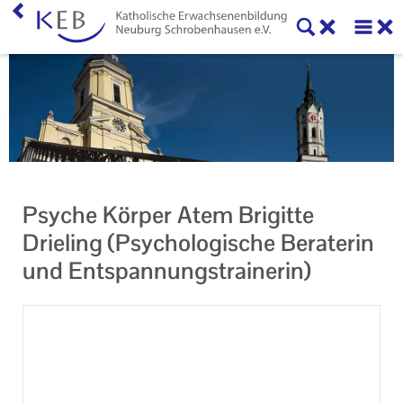
Home
KEB Neuburg-Schrobenhausen
Leitbild
Mitglieder der KEB Neuburg-Schrobenhausen
Psyche Körper Atem Brigitte
Vorstand und Beirat
Drieling (Psychologische Beraterin
und Entspannungstrainerin)
Veranstaltungen
Geschäftsführung
Formulare
Unser Auftrag