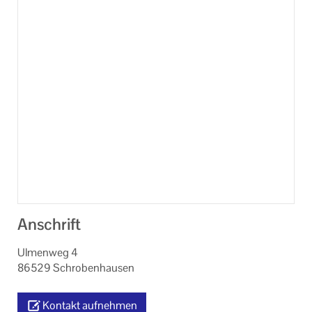
Machen Sie mit!
Neuheiten
Ihr Kontakt zu uns
Datenschutzerklärung
Impressum
Anschrift
Ulmenweg 4
86529 Schrobenhausen
Kontakt aufnehmen