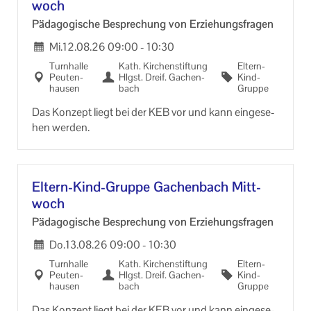
woch
Impressum
Päd­ago­gi­sche Be­spre­chung von Er­zie­hungs­fra­gen
Mi.
12.08.26
09:00
-
10:30
Turn­hal­le
Kath. Kir­chen­stif­tung
Eltern-​
Peu­ten­
Hlgst. Dreif. Ga­chen­
Kind-
hau­sen
bach
Gruppe
Das Kon­zept liegt bei der KEB vor und kann ein­ge­se­
hen wer­den.
Eltern-​Kind-Gruppe Ga­chen­bach Mitt­
woch
Päd­ago­gi­sche Be­spre­chung von Er­zie­hungs­fra­gen
Do.
13.08.26
09:00
-
10:30
Turn­hal­le
Kath. Kir­chen­stif­tung
Eltern-​
Peu­ten­
Hlgst. Dreif. Ga­chen­
Kind-
hau­sen
bach
Gruppe
Das Kon­zept liegt bei der KEB vor und kann ein­ge­se­