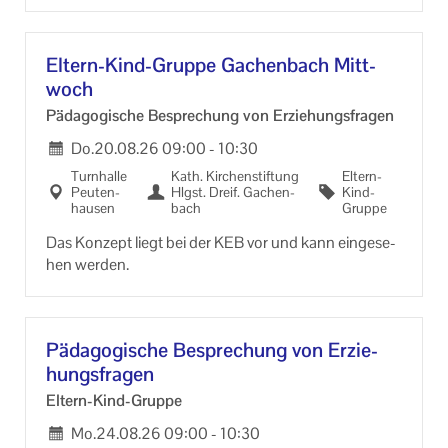
Eltern-​Kind-Gruppe Ga­chen­bach Mitt­
woch
Päd­ago­gi­sche Be­spre­chung von Er­zie­hungs­fra­gen
Do.
20.08.26
09:00
-
10:30
Turn­hal­le
Kath. Kir­chen­stif­tung
Eltern-​
Peu­ten­
Hlgst. Dreif. Ga­chen­
Kind-
hau­sen
bach
Gruppe
Das Kon­zept liegt bei der KEB vor und kann ein­ge­se­
hen wer­den.
Päd­ago­gi­sche Be­spre­chung von Er­zie­
hungs­fra­gen
Eltern-​Kind-Gruppe
Mo.
24.08.26
09:00
-
10:30