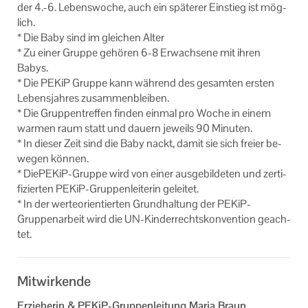
der 4.-6. Le­bens­wo­che, auch ein spä­te­rer Ein­stieg ist mög­
Impressum
lich.
* Die Baby sind im glei­chen Alter
* Zu einer Grup­pe ge­hö­ren 6-8 Er­wach­se­ne mit ihren
Babys.
* Die PEKiP Grup­pe kann wäh­rend des ge­sam­ten ers­ten
Le­bens­jah­res zu­sam­men­blei­ben.
* Die Grup­pen­tref­fen fin­den ein­mal pro Woche in einem
war­men raum statt und dau­ern je­weils 90 Mi­nu­ten.
* In die­ser Zeit sind die Baby nackt, damit sie sich frei­er be­
we­gen kön­nen.
* DiePEKiP-​Gruppe wird von einer aus­ge­bil­de­ten und zer­ti­
fi­zier­ten PEKiP-​Gruppenleiterin ge­lei­tet.
* In der wer­te­ori­en­tier­ten Grund­hal­tung der PEKiP-​
Gruppenarbeit wird die UN-​Kinderrechtskonvention ge­ach­
tet.
Mitwirkende
Erzieherin & PEKiP-Gruppenleitung Maria Braun