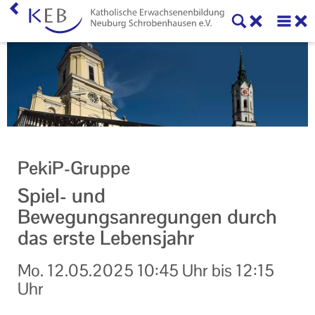
Home
KEB Neuburg-Schrobenhausen
Leitbild
Mitglieder der KEB Neuburg-Schrobenhausen
PekiP-Gruppe
Vorstand und Beirat
Spiel- und
Veranstaltungen
Bewegungsanregungen durch
das erste Lebensjahr
Online-Veranstaltungen
Mo.
12.05.2025
10:45 Uhr
bis
12:15
Zentralveranstaltungen
Uhr
Eltern-Kind-Gruppen