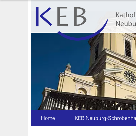
Home
KEB Neuburg-Schrobenhausen
Unser Auftrag
Machen Sie mit!
Neuheiten
Ihr Kontakt zu uns
Datenschutzerklärung
Impressum
Home
KEB Neuburg-Schrobenh