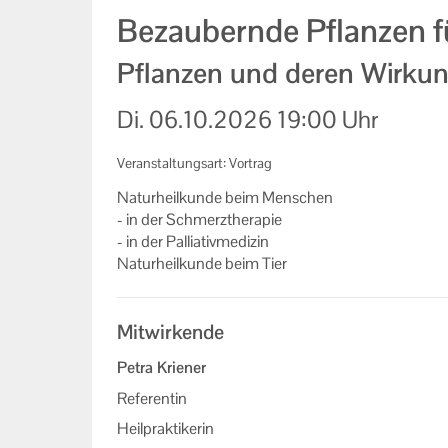
Bezaubernde Pflanzen fü
Pflanzen und deren Wirkun
Di.
06.10.2026
19:00 Uhr
Veranstaltungsart: Vortrag
Na­tur­heil­kun­de beim Men­schen
- in der Schmerz­the­ra­pie
- in der Pal­lia­tiv­me­di­zin
Na­tur­heil­kun­de beim Tier
Mitwirkende
Petra Kriener
Referentin
Heilpraktikerin